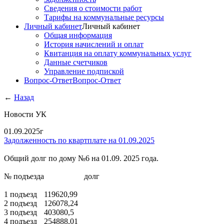
Сведения о стоимости работ
Тарифы на коммунальные ресурсы
Личный кабинет
Личный кабинет
Общая информация
История начислений и оплат
Квитанция на оплату коммунальных услуг
Данные счетчиков
Управление подпиской
Вопрос-Ответ
Вопрос-Ответ
←
Назад
Новости УК
01.09.2025г
Задолженность по квартплате на 01.09.2025
Общий долг по дому №6 на 01.09. 2025 года.
№ подъезда
долг
1 подъезд
119620,99
2 подъезд
126078,24
3 подъезд
403080,5
4 подъезд
254888,01