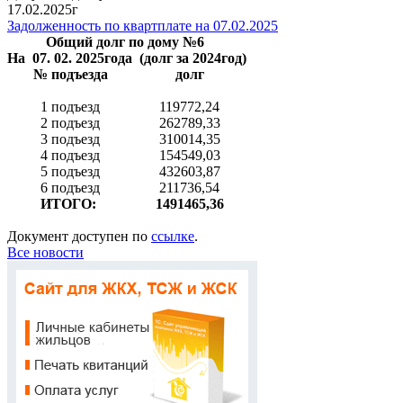
17.02.2025г
Задолженность по квартплате на 07.02.2025
Общий долг по дому №6
На 07. 02. 2025года (долг за 2024год)
№ подъезда
долг
1 подъезд
119772,24
2 подъезд
262789,33
3 подъезд
310014,35
4 подъезд
154549,03
5 подъезд
432603,87
6 подъезд
211736,54
ИТОГО:
1491465,36
Документ доступен по
ссылке
.
Все новости