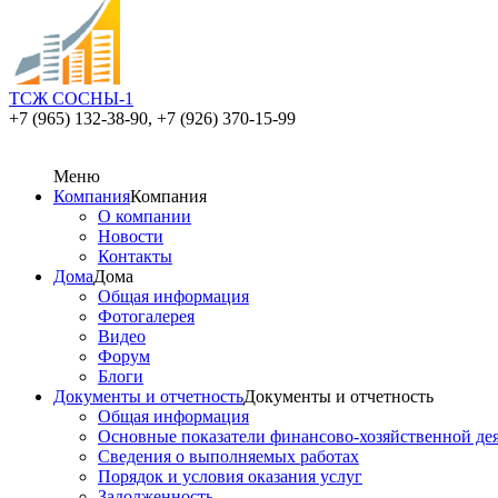
ТСЖ СОСНЫ-1
+7 (965) 132-38-90,
+7 (926) 370-15-99
Меню
Компания
Компания
О компании
Новости
Контакты
Дома
Дома
Общая информация
Фотогалерея
Видео
Форум
Блоги
Документы и отчетность
Документы и отчетность
Общая информация
Основные показатели финансово-хозяйственной де
Сведения о выполняемых работах
Порядок и условия оказания услуг
Задолженность